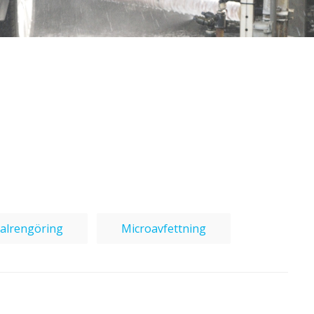
ialrengöring
Microavfettning