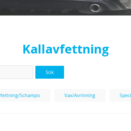
Kallavfettning
Sök
Avfettning/Schampo
Vax/Avrinning
Spec