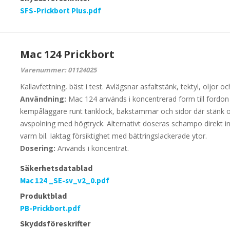
SFS-Prickbort Plus.pdf
Mac 124 Prickbort
Varenummer: 01124025
Kallavfettning, bäst i test.
Avlägsnar asfaltstänk, tektyl, oljor 
Användning:
Mac 124 används i koncentrerad form till fordo
kempåläggare runt tanklock, bakstammar och sidor där stänk
avspolning med högtryck. Alternativt doseras schampo direkt in 
varm bil. Iaktag försiktighet med bättringslackerade ytor.
Dosering:
Används i koncentrat.
Säkerhetsdatablad
Mac 124 _SE-sv_v2_0.pdf
Produktblad
PB-Prickbort.pdf
Skyddsföreskrifter