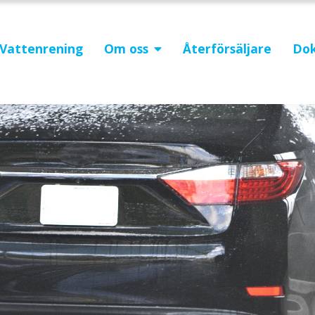
Vattenrening
Om oss
Återförsäljare
Do