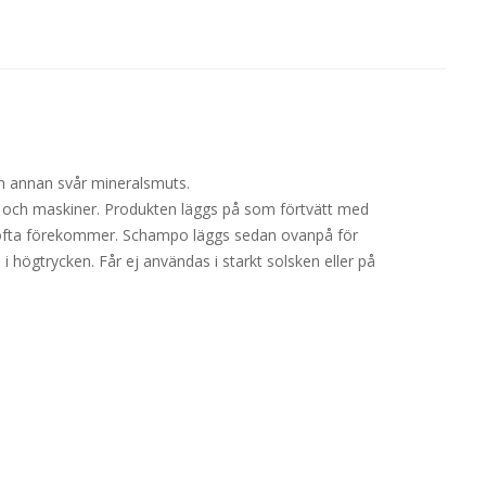
och annan svår mineralsmuts.
n och maskiner. Produkten läggs på som förtvätt med
 ofta förekommer. Schampo läggs sedan ovanpå för
i högtrycken. Får ej användas i starkt solsken eller på