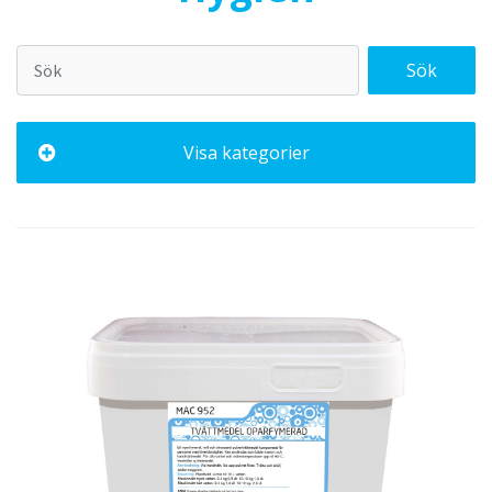
Sök
Visa kategorier
Alla
Desinfektion
Tvättmedel